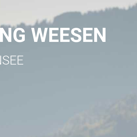
NG WEESEN
NSEE